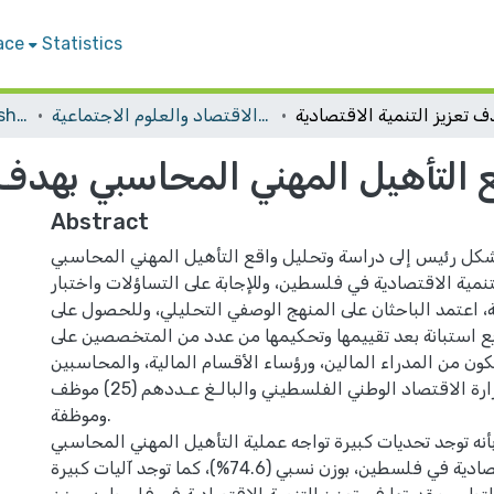
ace
Statistics
المؤتمر الثاني المحكم لكلية الاقتصاد والعلوم الاجتماعية
Conferences and Workshops
التأهيل المهني المحاسبي بهدف تع
Abstract
كل رئيس إلى دراسة وتحليل واقع التأهيل المهني المحاسبي
تنمية الاقتصادية في فلسطين، وللإجابة على التساؤلات واختبار
 اعتمد الباحثان على المنهج الوصفي التحليلي، وللحصول على
وزيع استبانة بعد تقييمها وتحكيمها من عدد من المتخصصين على
ن من المدراء المالين، ورؤساء الأقسام المالية، والمحاسبين
العاملين في وزارة الاقتصاد الوطني الفلسطيني والبالـغ عـددهم (25) موظف
وموظفة.
بأنه توجد تحديات كبيرة تواجه عملية التأهيل المهني المحاسبي
في تعزيز التنمية الاقتصادية في فلسطين، بوزن نسبي (74.6%)، كما توجد آليات كبيرة