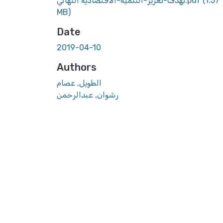
(1.57
بهدف-تعزيز-التنمية-الاقتصادية النهائي.pdf
MB)
Date
2019-04-10
Authors
الطويل, عصام
رشوان, عبدالرحمن