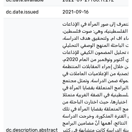
dc.date.issued
2021-09-16
لتعرف إلى صور المرأة في الإذاعات
ة الفلسطينية، وهي: صوت فلسطين،
نساء اف ام. ولتحقيق هدف الدراسة،
 الباحثة المنهج الوصفي التحليلي
اة تحليل المضمون الكيفي للإذاعات
المذكورة لشهري أكتوبر ونوفمبر من العام 2020م،
ة من خلال إجراء المقابلات المنتظمة
 قصدية من الإعلاميات العاملات في
مشمولة ضمن الدراسة. وتمثل مجتمع
بالبرامج المتعلقة بقضايا المرأة في
لفلسطينية في الضفة الغربية متمثلا
تم اختيارها، حيث اختارت الباحثة من
برامج المتعلقة بقضايا المرأة في تلك
ي الفترة المذكورة. وخرجت الدراسة
النتائج، أهمها أنَّ مضامين البرامج
عينة الدراسة كانت متشابهة في كثير
dc.description.abstract