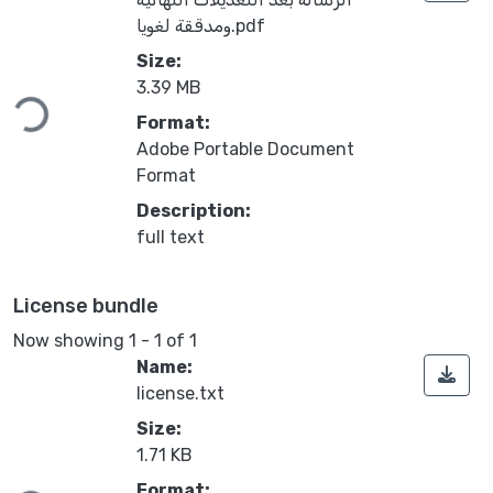
ومدققة لغويا.pdf
Loading...
Size:
3.39 MB
Format:
Adobe Portable Document
Format
Description:
full text
License bundle
Now showing
1 - 1 of 1
Name:
license.txt
Size:
Loading...
1.71 KB
Format: