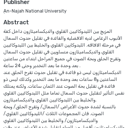
Publisher
ِAn-Najah National University
Abstract
المزيج بين الليدوكائيين القلوي والديكساميثازون داخل كفة
الأنبوب الرغامي لديه الافضليه والفائدة في تقليل حدوث السعال
في مرحلة الافاقه. الليدوكايين القلوي والخليط بين الليدوكائيين
القلوي والديكساميثازون متساويين في تقليل حدوث السعال
وتقرح الحلق وبحة الصوت في جميع المراحل ابتداء من ساعتين
بعد وحدة ما بعد التخدير وحتى 24 ساعة .
الديكساميثازون ليس ذو فائدة في تقليل حدوث تقرح الحلق عند
الساعتين و8 ساعات بعد وحدة ما بعد التخدير وكذلك ليس ذو
فائدة في تقليل بحة الصوت عند الثمان ساعات. ولكنه يمتلك
نفس التأثير لتقليل حدوث السعال تماما مثل الليدوكائيين القلوي
والخليط بين الليدوكائيين القلوي والديكساميثازون.
بالنسبة لشدة حدوث الأعراض /السعال/ وتقرح الحلق/ وبحة
الصوت. فان المجموعات الثلاث /الليدوكائيين القلوي/
والديكساميثازون/ والخليط بين الليدوكائيين القلوي
والديكساميثازون أفضل من الهواء لتقليل شدة الأعراض عند وقت