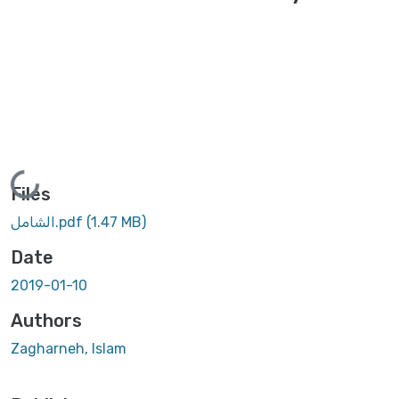
Loading...
Files
(1.47 MB)
الشامل.pdf
Date
2019-01-10
Authors
Zagharneh, Islam