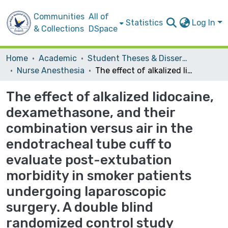
Communities
All of
Statistics
Log In
& Collections
DSpace
Home
Academic
Student Theses & Dissertations
Nurse Anesthesia
The effect of alkalized lidocaine, dexamethasone, and their combination versus air in the endotracheal tube cuff to evaluate post-extubation morbidity in smoker patients undergoing laparoscopic surgery. A double blind randomized control study
The effect of alkalized lidocaine,
dexamethasone, and their
combination versus air in the
endotracheal tube cuff to
evaluate post-extubation
morbidity in smoker patients
undergoing laparoscopic
surgery. A double blind
randomized control study