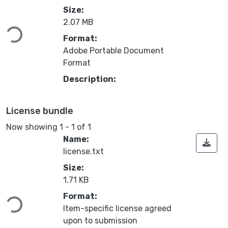
Size:
ing...
2.07 MB
Format:
Adobe Portable Document
Format
Description:
License bundle
Now showing
1 - 1 of 1
Name:
license.txt
Size:
1.71 KB
ing...
Format:
Item-specific license agreed
upon to submission