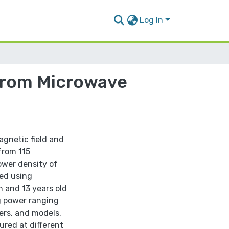
Log In
 from Microwave
agnetic field and
from 115
ower density of
ed using
 and 13 years old
g power ranging
ers, and models.
red at different