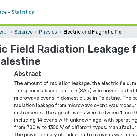
ace
Statistics
Student Theses & Dissertations
Science
Physics
Electric and Magnetic Field Radiation Leakage from Microwave Ovens at Homes in Palestine
ic Field Radiation Leakage
alestine
Abstract
The amount of radiation leakage, the electric field, m
the specific absorption rate (SAR) were investigated 
microwave ovens in domestic use in Palestine. The p
radiation leakage from microwave ovens was measur
instruments. The age of ovens were between 1 month
including 14 ovens with unknown age, with operatin
from 700 W to 1350 W of different types, manufactur
The power density of radiation from ovens was measu