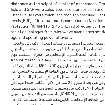
distances at the height of center of door screen. Elec
field and SAR were calculated at distances 5 cm and
These values were much less than the specified Elec
levels (EMF) of International Commission on Non–Ioni
Protection (ICNIRP) for 2.45 GHz radiofrequency. Th
radiation leakages from microwave ovens does not 
age and operating power of ovens.
 كمية التسرب الإشعاعي، وحساب المجال الكهربائي، والمجال
المغناطيسي ومعدل الامتصاص النوعي من 115 فرن ميكروويف للإستخدام المنزلي
 . لقياس كمية التسرب الإشعاعي من الأفران استخدم جهاز
Acoustimeter . يتراوح عمر الأفران المقاسة من شهر- 13 سنة (بينهم 14 فرناً
مستعمل غير معروف العمر) وقوة تشغيلها تتراوح بين 700- 1350 واط، الأفران كانت
فة . وقد تم قياس كثافة تدفق الطاقة للإشعاعات المتسربة من
افات مختلفة، وحساب المجال الكهربائي، المجال المغناطيسي
ومعدل الامتصاص النوعي على بعد 5 سم و 20 سم من الأفران. كانت هذه القيم أقل
بكثير من مستويات المجالات الكهرومغناطيسية (EMF) الموصى بها من اللجنة الدولية
للحماية من الإشعاع غير المؤين (ICNIRP) عند تردد 2.45 غيغاهيرتز. وتبين من
تدفق الطاقة للإشعاعات الكهرومغناطيسية لا تعتمد على كل من